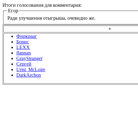
Итоги голосования для комментария:
Егор
Ради улучшения отыгрыша, очевидно же.
+
Фиркрааг
Борис
LEXX
flannan
GrayStranger
Сергей
Urist_McLoire
DarkArchon