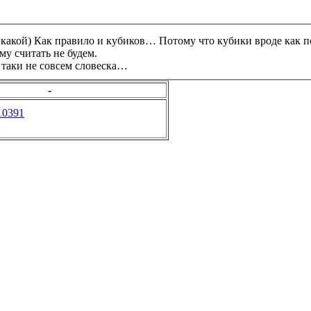
никакой) Как правило и кубиков… Потому что кубики вроде как п
му считать не будем.
е таки не совсем словеска…
-
10391