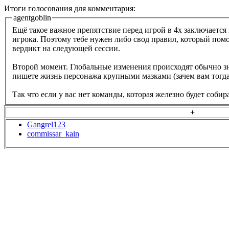
Итоги голосования для комментария:
agentgoblin
Ещё такое важное препятствие перед игрой в 4х заключается 
игрока. Поэтому тебе нужен либо свод правил, который помо
вердикт на следующей сессии.
Второй момент. Глобальные изменения происходят обычно зн
пишете жизнь персонажа крупными мазками (зачем вам тогда 
Так что если у вас нет команды, которая железно будет собир
+
Gangrel123
commissar_kain